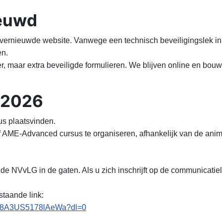
ieuwd
vernieuwde website. Vanwege een technisch beveiligingslek in
en.
er, maar extra beveiligde formulieren. We blijven online en bo
 2026
us plaatsvinden.
AME-Advanced cursus te organiseren, afhankelijk van de animo
de NVvLG in de gaten. Als u zich inschrijft op de communicatiel
staande link:
8A3US5178lAeWa?dl=0