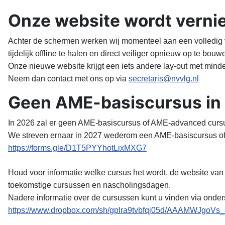
Onze website wordt vern
Achter de schermen werken wij momenteel aan een volledig 
tijdelijk offline te halen en direct veiliger opnieuw op te bouw
Onze nieuwe website krijgt een iets andere lay-out met mind
Neem dan contact met ons op via
secretaris@nvvlg.nl
Geen AME-basiscursus in
In 2026 zal er geen AME-basiscursus of AME-advanced curs
We streven ernaar in 2027 wederom een AME-basiscursus of 
https://forms.gle/
D1T5PYYhotLixMXG7
Houd voor informatie welke cursus het wordt, de website van 
toekomstige cursussen en nascholingsdagen.
Nadere informatie over de cursussen kunt u vinden via onder
https://www.dropbox.com/sh/
gplra9tvbfqj05d/AAAMWJgoVs_