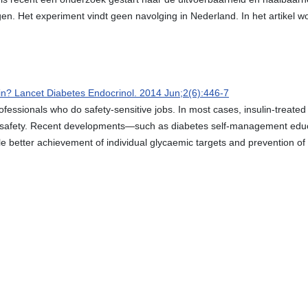
iegen. Het experiment vindt geen navolging in Nederland. In het artik
in? Lancet Diabetes Endocrinol. 2014 Jun;2(6):446-7
ofessionals who do safety-sensitive jobs. In most cases, insulin-treated
h safety. Recent developments—such as diabetes self-management educa
e better achievement of individual glycaemic targets and prevention o