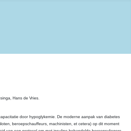
 Simons, Marja Osinga, Hans de Vries.
incapacitatie door hypoglykemie. De moderne aanpak van diabetes
iloten, beroepschauffeurs, machinisten, et cetera) op dit moment
heid van een protocol om met insuline behandelde beroepsvliegers