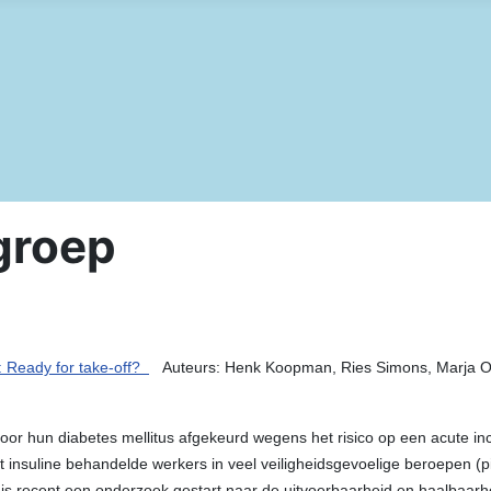
groep
s: Ready for take-off?
Auteurs: Henk Koopman, Ries
 voor hun diabetes mellitus afgekeurd wegens het risico op een acute 
t insuline behandelde werkers in veel veiligheidsgevoelige beroepen (p
 is recent een onderzoek gestart naar de uitvoerbaarheid en haalbaar